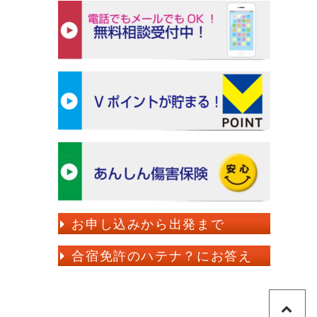
4/1～7/13
宿泊プラン
9/11～11/30
260,000円
レギュラー
(男性）
税込286,000円
260,000円
トリプルユース（男性）
宿泊プラン
レギュラー・トリプルユー
税込286,000円
ス・ツイン・シングル
部屋定員
1・2名・3～6名
お申し込みから出発まで
260,000円
ツイン(男性）
性別
男性
税込286,000円
合宿免許のハテナ？にお答え
住所
山梨県上野原市上野原120
265,000円
電話番号
教習所：0554-63-1671
シングル(男性）