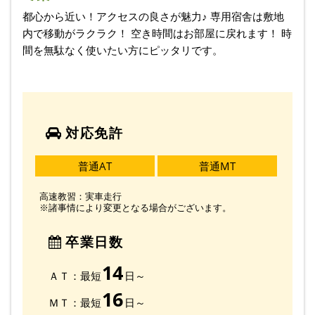
都心から近い！アクセスの良さが魅力♪ 専用宿舎は敷地
内で移動がラクラク！ 空き時間はお部屋に戻れます！ 時
間を無駄なく使いたい方にピッタリです。
対応免許
普通AT
普通MT
高速教習：実車走行
※諸事情により変更となる場合がございます。
卒業日数
14
ＡＴ：最短
日～
16
ＭＴ：最短
日～