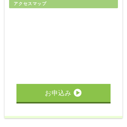
アクセスマップ
宿泊施設詳細
お申込み
MT車の場合は税込33,000円UP 自動二輪免許所持の場合は
専用宿舎
税込16,500円引となります。
ＭＴ車:【4/1～4/30】入校は、ＡＴ車料金に22,000円税込Ｕ
Ｐ
51歳以上の方はご入校いただけません。