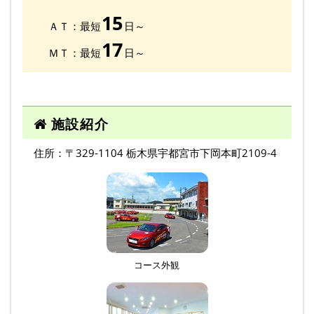
15
ＡＴ：最短
日～
17
ＭＴ：最短
日～
施設紹介
住所：〒329-1104 栃木県宇都宮市下岡本町2109-4
コース外観