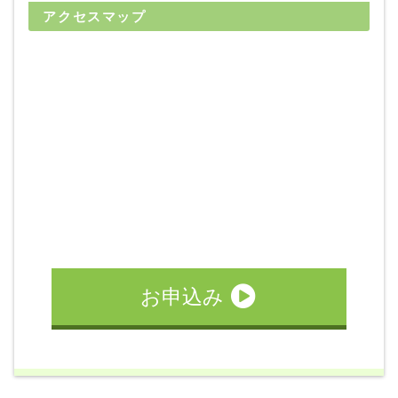
アクセスマップ
宿泊施設詳細
お申込み
MT車の場合は税込33,000円UP 自動二輪免許所持の場合は
岡本台ハイツ
税込22,000円引となります。
60歳以上の方はご入校いただけません。
※10/1入校より、20歳以下の自動二輪（普通自動二輪・大型
自動二輪）所持保持の方はご入校いただけません。