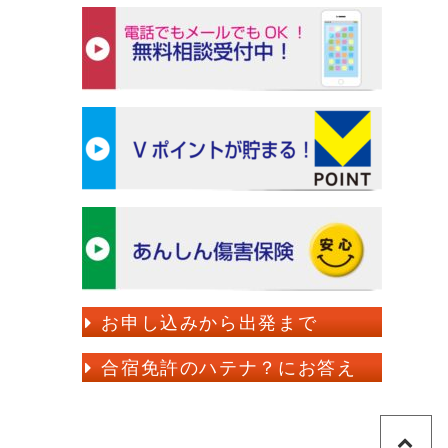
(※1）4/1～7/13・9/10～11/30入校ではご利用いただけませ
ん。
4/1～7/13
宿泊プラン
9/10～11/30
レギュラー
227,000円
（男性）
税込249,700円
（※1）
宿泊プラン
レギュラー
242,000円
部屋定員
4名
シングル
税込266,200円
お申し込みから出発まで
性別
男性
合宿免許のハテナ？にお答え
住所
宇都宮市下岡本町2109-4
7/24～8/1
電話番号
028-673-5151(学校にて対
7/14～7/23
8/27～9/9
応)