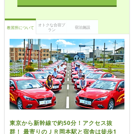
オトクな合宿プ
宿泊施設
教習所について
ラン
東京から新幹線で約50分！アクセス抜
群！ 最寄りのＪＲ岡本駅と宿舎は徒歩1